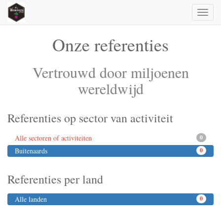
Toggl
naviga
Onze referenties
Vertrouwd door miljoenen
wereldwijd
Referenties op sector van activiteit
Alle sectoren of activiteiten
0
Buitenaards
0
Referenties per land
Alle landen
0