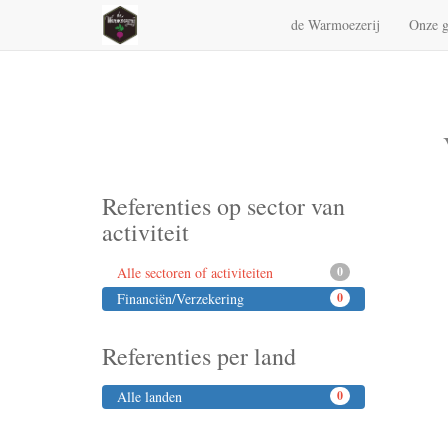
de Warmoezerij
Onze g
Referenties op sector van
activiteit
Alle sectoren of activiteiten
0
Financiën/Verzekering
0
Referenties per land
Alle landen
0