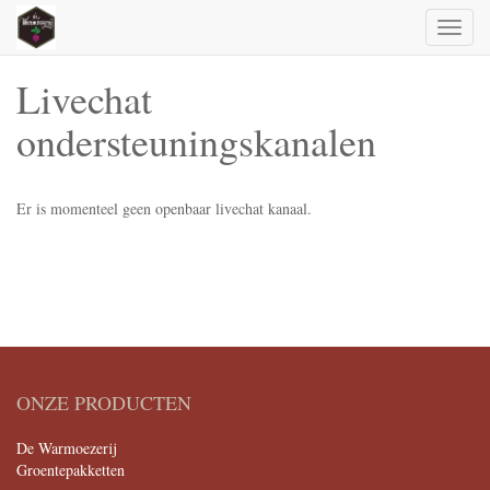
Toggl
naviga
Livechat
ondersteuningskanalen
Er is momenteel geen openbaar livechat kanaal.
ONZE PRODUCTEN
De Warmoezerij
Groentepakketten